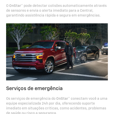
O
OnStar
® pode detectar colisões automaticamente através
de sensores e envia o alerta imediato para a Central,
garantindo assistência rápida e segura em emergências.
Serviços de emergência
Os serviços de emergência do
OnStar
® conectam você a uma
equipe especializada 24h por dia, oferecendo suporte
imediato em situações críticas, como acidentes, problemas
de saúde ou risco a segurança.