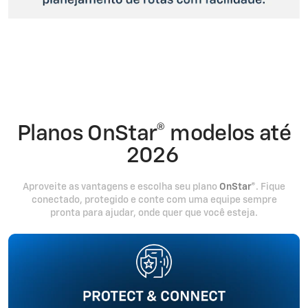
Planos OnStar® modelos até
2026
Aproveite as vantagens e escolha seu plano
OnStar®
. Fique
conectado, protegido e conte com uma equipe sempre
pronta para ajudar, onde quer que você esteja.