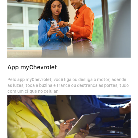
App myChevrolet
Pelo
app myChevrolet
, você liga ou desliga o motor, acende
as luzes, toca a buzina e tranca ou destranca as portas, tudo
com um clique no celular.