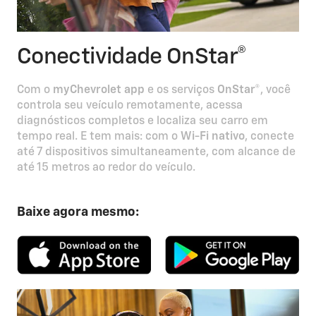
Conectividade OnStar®
Com o
myChevrolet app
e os serviços
OnStar®
, você
controla seu veículo remotamente, acessa
diagnósticos completos e localiza seu carro em
tempo real. E tem mais: com o
Wi-Fi nativo
, conecte
até 7 dispositivos simultaneamente, com alcance de
até 15 metros ao redor do veículo.
Baixe agora mesmo: