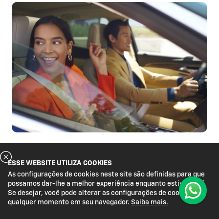
Compre o seu 0KM
ESSE WEBSITE UTILIZA COOKIES
As configurações de cookies neste site são definidas para que
Um novo jeito de comprar seu 0KM
possamos dar-lhe a melhor experiência enquanto estiver aqui.
Se desejar, você pode alterar as configurações de cookies a
qualquer momento em seu navegador.
Saiba mais.
Aqui, você pode conhecer novos modelos de carros
0km e escolher o que mais combina com você. Seja