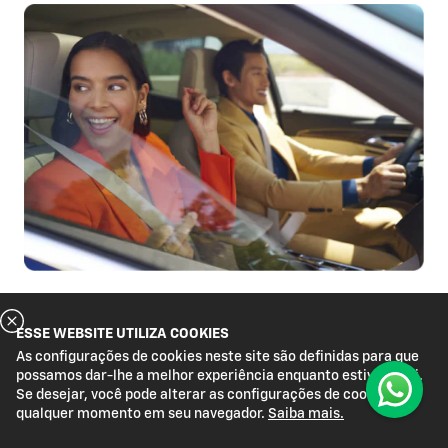
Compre o seu 0KM
ESSE WEBSITE UTILIZA COOKIES
As configurações de cookies neste site são definidas para que
Um novo jeito de comprar seu 0KM
possamos dar-lhe a melhor experiência enquanto estiver aqui.
Se desejar, você pode alterar as configurações de cookies a
qualquer momento em seu navegador.
Saiba mais.
Aqui, você pode conhecer novos modelos de carros
0km e escolher o que mais combina com você. Seja