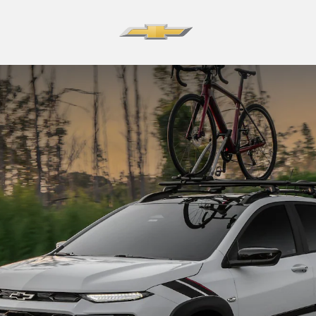
odas as categorias
Conforto
Aparência
Pacotes
Entretenimen