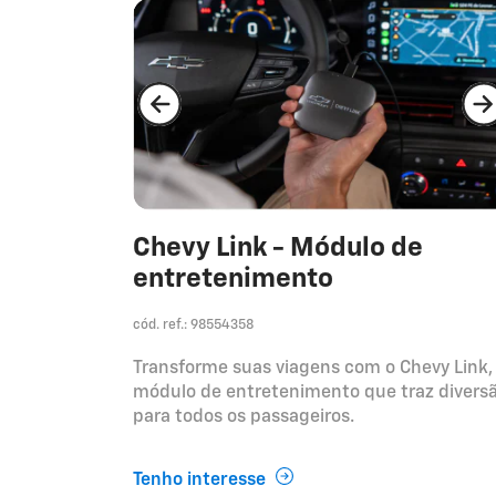
Chevy Link - Módulo de
entretenimento
cód. ref.: 98554358
Transforme suas viagens com o Chevy Link,
módulo de entretenimento que traz divers
para todos os passageiros.
Tenho interesse